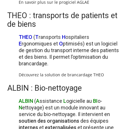
En savoir plus sur le progiciel AGLAE
THEO : transports de patients et
de biens
THEO
(
T
ransports
H
ospitaliers
E
rgonomiques et
O
ptimisés) est un logiciel
de gestion du transport interne des patients
et des biens. Il permet l’optimisation du
brancardage.
Découvrez la solution de brancardage THEO
ALBIN : Bio-nettoyage
ALBIN
(
A
ssistance
L
ogicielle au
BI
o-
N
ettoyage) est un module innovant au
service du bio-nettoyage. Il intervient en
soutien des organisations
des équipes
internes
et
externalisées
et présente une