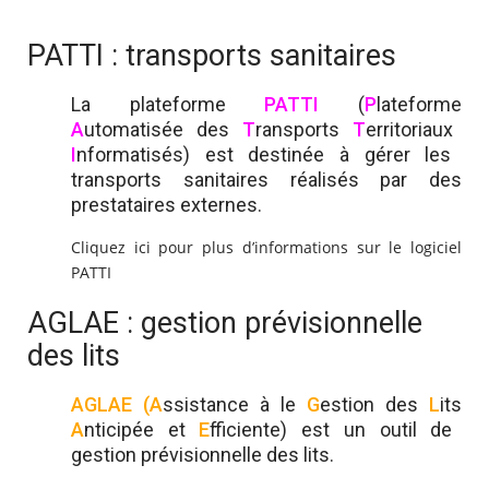
PATTI : transports sanitaires
La plateforme
PATTI
(
P
lateforme
A
utomatisée des
T
ransports
T
erritoriaux
I
nformatisés) est destinée à gérer les
transports sanitaires réalisés par des
prestataires externes.
Cliquez ici pour plus d’informations sur le logiciel
PATTI
AGLAE : gestion prévisionnelle
des lits
AGLAE
(A
ssistance à le
G
estion des
L
its
A
nticipée et
E
fficiente) est un outil de
gestion prévisionnelle des lits.